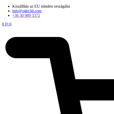
Ugrás
Kiszállítás az EU minden országába
a
info@otter3d.com
tartalomhoz
+36 30 989 3372
0
Ft
0