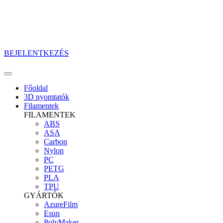
BEJELENTKEZÉS
Főoldal
3D nyomtatók
Filamentek
FILAMENTEK
ABS
ASA
Carbon
Nylon
PC
PETG
PLA
TPU
GYÁRTÓK
AzureFilm
Esun
PolyMaker