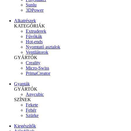
Sunlu
3DPower
Alkatrészek
KATEGÓRIÁK
Extruderek
Fúvókák
Hot-ends
Nyomtató asztalok
Ventilátorok
GYÁRTÓK
Creality
Micro-Swiss
PrimaCreator
Gyanták
GYÁRTÓK
Anycubic
SZÍNEK
Fekete
Fehér
Szürke
Kiegészítők