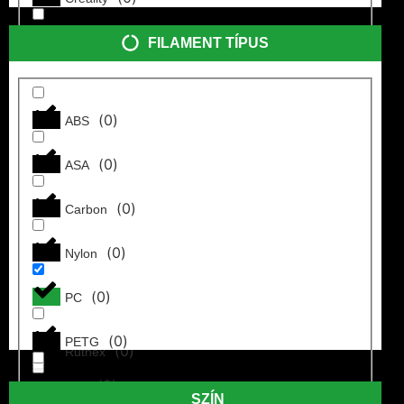
Creality
(
0
)
FILAMENT TÍPUS
Esun
Micro-Swiss
PrimaCreator
(
0
)
Magigoo
(
0
)
ABS
(
0
)
Micro-Swiss
Gyanták
(
0
)
ASA
GYÁRTÓK
(
0
)
Modifi3D
Anycubic
(
0
)
Carbon
(
0
)
Otter3D
SZÍNEK
(
0
)
Nylon
(
0
)
Polymaker
Fekete
(
0
)
PC
Fehér
(
0
)
PrimaCreator
Szürke
(
0
)
PETG
(
0
)
Ruthex
(
0
)
PLA
Kiegészítők
(
0
)
Sunlu
SZÍN