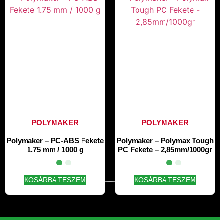
(
0
)
Narancs
(
0
)
Piros
(
0
)
Réz
(
0
)
Rózsaszín
(
0
)
Sárga
POLYMAKER
POLYMAKER
(
0
)
Szürke
Polymaker – PC-ABS Fekete
Polymaker – Polymax Tough
(
0
)
Türkiz
1.75 mm / 1000 g
PC Fekete – 2,85mm/1000gr
(
0
)
Zöld
KOSÁRBA TESZEM
KOSÁRBA TESZEM