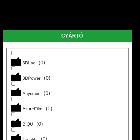
AzureFilm
Esun
PolyMaker
Sunlu
GYÁRTÓ
3DPower
(
0
)
3DLac
Alkatrészek
KATEGÓRIÁK
(
0
)
3DPower
Extruderek
(
0
)
Anycubic
Fúvókák
Hot-ends
(
0
)
AzureFilm
Nyomtató
asztalok
(
0
)
BIQU
Ventilátorok
GYÁRTÓK
(
0
)
Creality