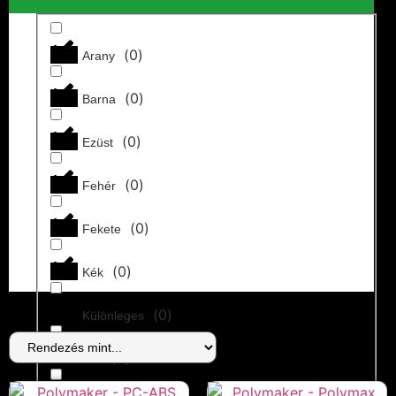
Ajándékok
(
0
)
TPU
(
0
)
Super Lube
(
0
)
Arany
English (UK)
(
0
)
Barna
Magyar
(
0
)
Ezüst
(
0
)
Fehér
X
(
0
)
Fekete
(
0
)
Kék
(
0
)
Különleges
(
0
)
Lila