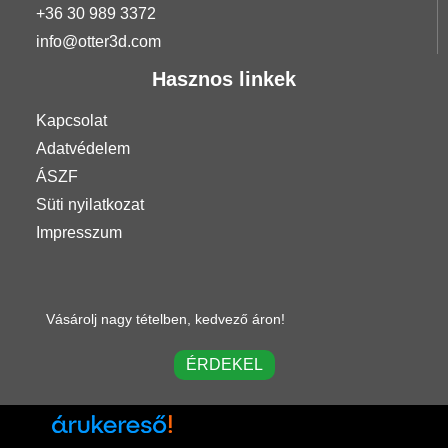
+36 30 989 3372
info@otter3d.com
Hasznos linkek
Kapcsolat
Adatvédelem
ÁSZF
Süti nyilatkozat
Impresszum
Vásárolj nagy tételben, kedvező áron!
ÉRDEKEL