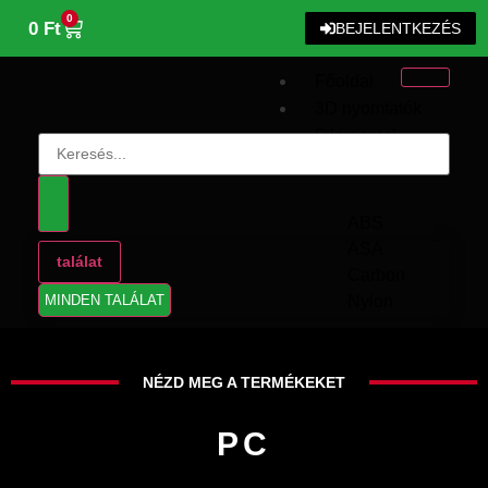
0
0
Ft
BEJELENTKEZÉS
Főoldal
3D nyomtatók
Filamentek
FILAMENTEK
ABS
ASA
találat
Carbon
MINDEN TALÁLAT
Nylon
PC
PETG
NÉZD MEG A TERMÉKEKET
PLA
TPU
PC
GYÁRTÓK