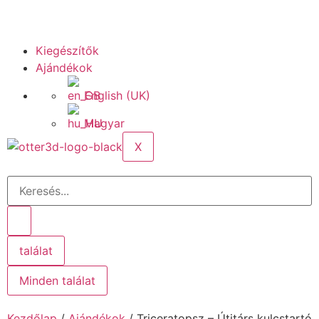
Kiegészítők
Ajándékok
English (UK)
Magyar
X
találat
Minden találat
Kezdőlap
/
Ajándékok
/ Triceratopsz – Útitárs kulcstartó