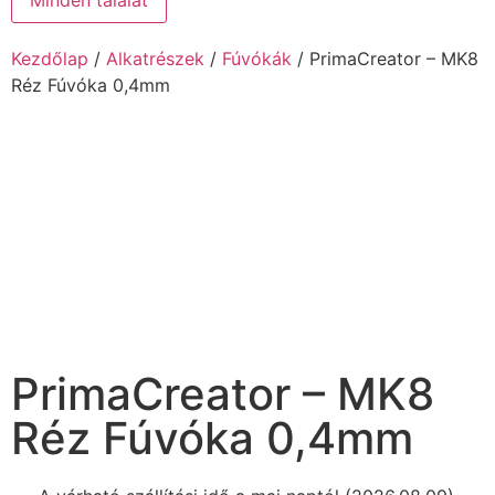
Minden találat
Kezdőlap
/
Alkatrészek
/
Fúvókák
/ PrimaCreator – MK8
Réz Fúvóka 0,4mm
PrimaCreator – MK8
Réz Fúvóka 0,4mm