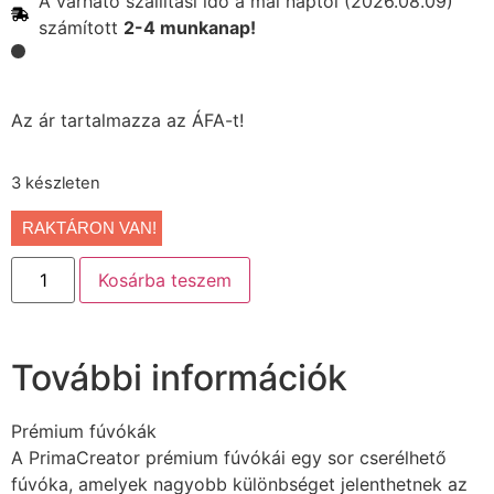
A várható szállítási idő a mai naptól (2026.08.09)
számított
2-4 munkanap!
Az ár tartalmazza az ÁFA-t!
3 készleten
RAKTÁRON VAN!
Kosárba teszem
További információk
Prémium fúvókák
A PrimaCreator prémium fúvókái egy sor cserélhető
fúvóka, amelyek nagyobb különbséget jelenthetnek az