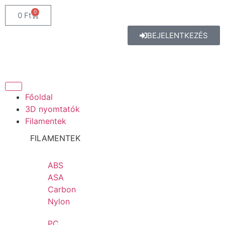
0
0
Ft
BEJELENTKEZÉS
Főoldal
3D nyomtatók
Filamentek
FILAMENTEK
ABS
ASA
Carbon
Nylon
PC