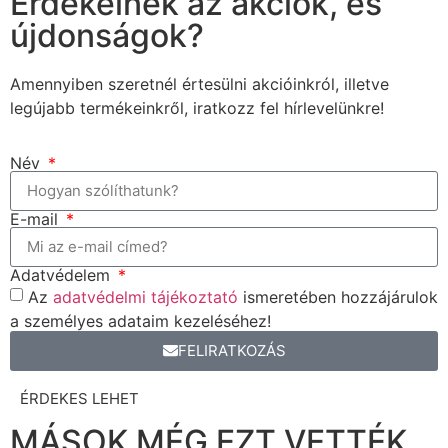
Érdekelnek az akciók, és
újdonságok?
Amennyiben szeretnél értesülni akcióinkról, illetve
legújabb termékeinkről, iratkozz fel hírlevelünkre!
Név
E-mail
Adatvédelem
Az
adatvédelmi tájékoztató
ismeretében hozzájárulok
a személyes adataim kezeléséhez!
FELIRATKOZÁS
ÉRDEKES LEHET
MÁSOK MÉG EZT VETTÉK