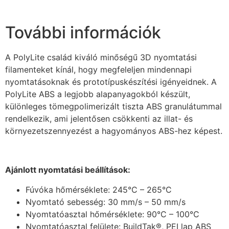
További információk
A PolyLite család kiváló minőségű 3D nyomtatási
filamenteket kínál, hogy megfeleljen mindennapi
nyomtatásoknak és prototípuskészítési igényeidnek. A
PolyLite ABS a legjobb alapanyagokból készült,
különleges tömegpolimerizált tiszta ABS granulátummal
rendelkezik, ami jelentősen csökkenti az illat- és
környezetszennyezést a hagyományos ABS-hez képest.
Ajánlott nyomtatási beállítások:
Fúvóka hőmérséklete: 245°C – 265°C
Nyomtató sebesség: 30 mm/s – 50 mm/s
Nyomtatóasztal hőmérséklete: 90°C – 100°C
Nyomtatóasztal felülete: BuildTak®, PEI lap ABS