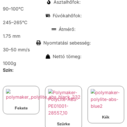
Asztalhőfok:
90–100°C
Fúvókahőfok:
245–265°C
Átmérő:
1.75 mm
Nyomtatási sebesség:
30–50 mm/s
Nettó tömeg:
1000g
Szín:
Fekete
Kék
Szürke