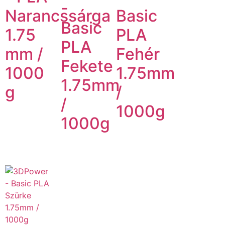
-
Narancssárga
Basic
Basic
1.75
PLA
PLA
mm /
Fehér
Fekete
1000
1.75mm
1.75mm
g
/
/
1000g
1000g