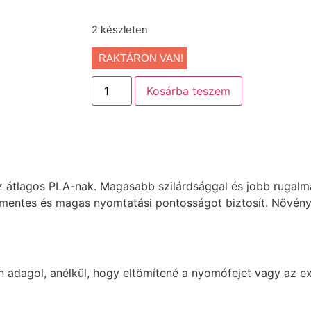
2 készleten
RAKTÁRON VAN!
Kosárba teszem
az átlagos PLA-nak. Magasabb szilárdsággal és jobb rugalm
 mentes és magas nyomtatási pontosságot biztosít. Növény
 adagol, anélkül, hogy eltömítené a nyomófejet vagy az ex