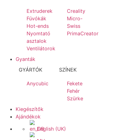
Extruderek
Creality
Fúvókák
Micro-
Hot-ends
Swiss
Nyomtató
PrimaCreator
asztalok
Ventilátorok
Gyanták
GYÁRTÓK
SZÍNEK
Anycubic
Fekete
Fehér
Szürke
Kiegészítők
Ajándékok
English (UK)