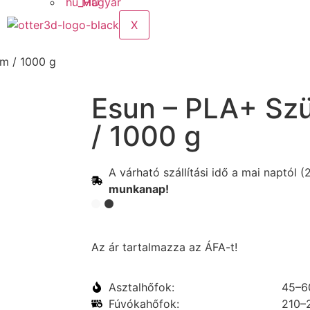
Magyar
X
m / 1000 g
Esun – PLA+ Sz
/ 1000 g
A várható szállítási idő a mai naptól 
munkanap!
Az ár tartalmazza az ÁFA-t!
Asztalhőfok:
45–6
Fúvókahőfok:
210–