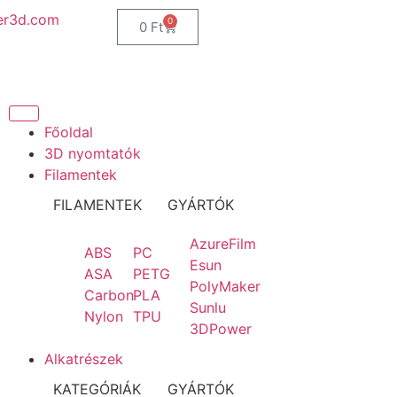
er3d.com
0
0
Ft
Főoldal
3D nyomtatók
Filamentek
FILAMENTEK
GYÁRTÓK
AzureFilm
ABS
PC
Esun
ASA
PETG
PolyMaker
Carbon
PLA
Sunlu
Nylon
TPU
3DPower
Alkatrészek
KATEGÓRIÁK
GYÁRTÓK