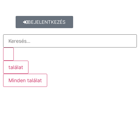
BEJELENTKEZÉS
találat
Minden találat