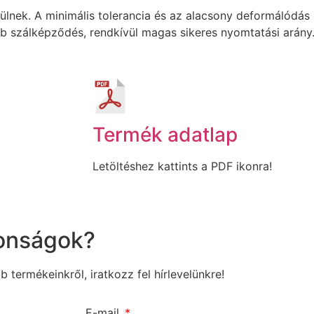
lnek. A minimális tolerancia és az alacsony deformálódás b
b szálképződés, rendkívül magas sikeres nyomtatási arány
Termék adatlap
Letöltéshez kattints a PDF ikonra!
donságok?
b termékeinkről, iratkozz fel hírlevelünkre!
E-mail