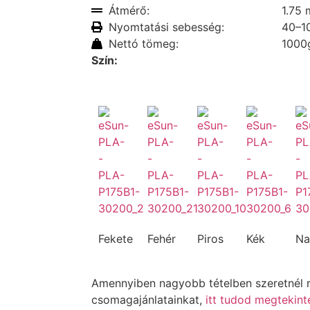
Átmérő:
1.75
Nyomtatási sebesség:
40–1
Nettó tömeg:
1000
Szín:
Fekete
Fehér
Piros
Kék
Na
Amennyiben nagyobb tételben szeretnél r
csomagajánlatainkat,
itt tudod megtekinte