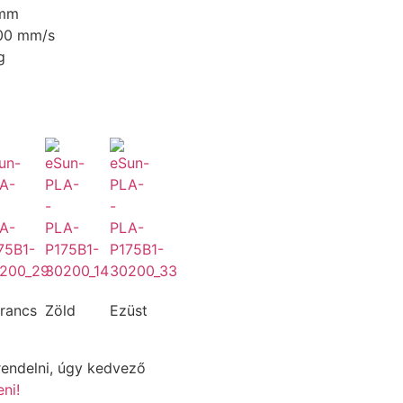
 mm
00 mm/s
g
rancs
Zöld
Ezüst
endelni, úgy kedvező
ni!