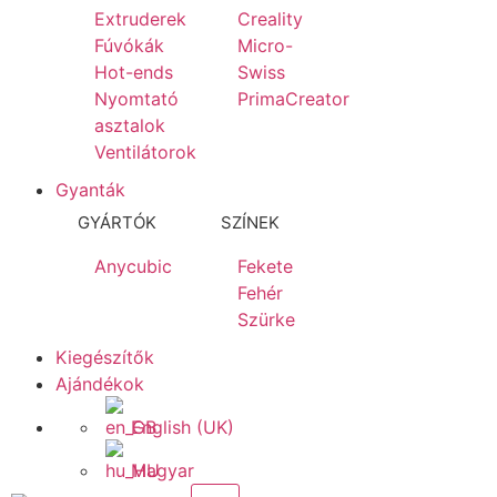
Extruderek
Creality
Fúvókák
Micro-
Hot-ends
Swiss
Nyomtató
PrimaCreator
asztalok
Ventilátorok
Gyanták
GYÁRTÓK
SZÍNEK
Anycubic
Fekete
Fehér
Szürke
Kiegészítők
Ajándékok
English (UK)
Magyar