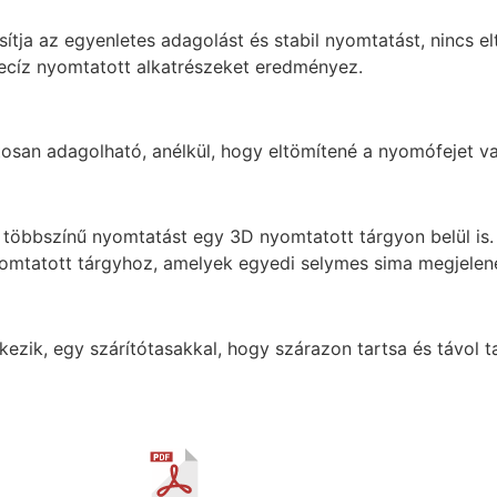
sítja az egyenletes adagolást és stabil nyomtatást, nincs 
precíz nyomtatott alkatrészeket eredményez.
osan adagolható, anélkül, hogy eltömítené a nyomófejet va
 többszínű nyomtatást egy 3D nyomtatott tárgyon belül is.
mtatott tárgyhoz, amelyek egyedi selymes sima megjelen
ik, egy szárítótasakkal, hogy szárazon tartsa és távol ta