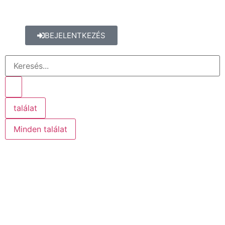
BEJELENTKEZÉS
találat
Minden találat