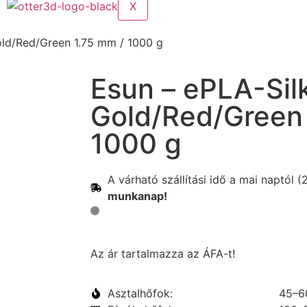
X
old/Red/Green 1.75 mm / 1000 g
Esun – ePLA-Sil
Gold/Red/Green 
1000 g
A várható szállítási idő a mai naptól 
munkanap!
Az ár tartalmazza az ÁFA-t!
Asztalhőfok:
45–6