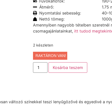
Fúvókahőfok:
190–
Átmérő:
1.75
Nyomtatási sebesség:
40–1
Nettó tömeg:
1000
Amennyiben nagyobb tételben szeretnél r
csomagajánlatainkat,
itt tudod megtekinte
2 készleten
RAKTÁRON VAN!
Kosárba teszem
tosan változó színekkel teszi lenyűgözővé és egyedivé a n