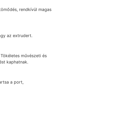
eltömődés, rendkívül magas
gy az extrudert.
 Tökéletes művészeti és
ést kaphatnak.
rtsa a port,