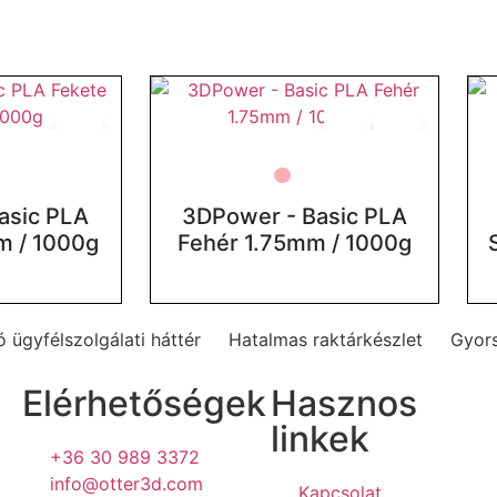
asic PLA
3DPower - Basic PLA
m / 1000g
Fehér 1.75mm / 1000g
 ügyfélszolgálati háttér
Hatalmas raktárkészlet
Gyors
Elérhetőségek
Hasznos
linkek
+36 30 989 3372
info@otter3d.com
Kapcsolat