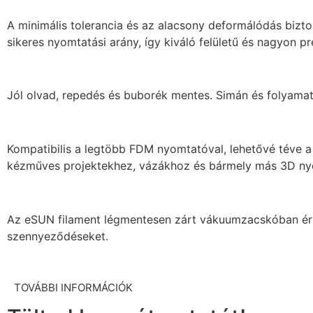
A minimális tolerancia és az alacsony deformálódás bizto
sikeres nyomtatási arány, így kiváló felületű és nagyon 
Jól olvad, repedés és buborék mentes. Simán és folyamat
Kompatibilis a legtöbb FDM nyomtatóval, lehetővé téve a
kézműves projektekhez, vázákhoz és bármely más 3D nyo
Az eSUN filament légmentesen zárt vákuumzacskóban érkez
szennyeződéseket.
TOVÁBBI INFORMÁCIÓK