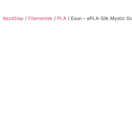
Kezdőlap
/
Filamentek
/
PLA
/ Esun – ePLA-Silk Mystic G