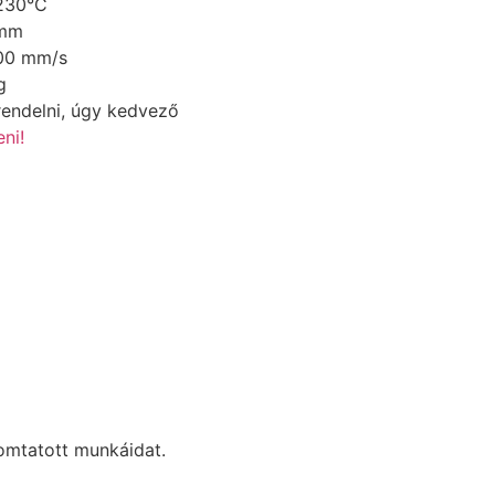
230°C
 mm
00 mm/s
g
endelni, úgy kedvező
ni!
yomtatott munkáidat.