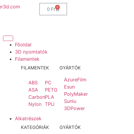
er3d.com
0
0
Ft
Főoldal
3D nyomtatók
Filamentek
FILAMENTEK
GYÁRTÓK
AzureFilm
ABS
PC
Esun
ASA
PETG
PolyMaker
Carbon
PLA
Sunlu
Nylon
TPU
3DPower
Alkatrészek
KATEGÓRIÁK
GYÁRTÓK