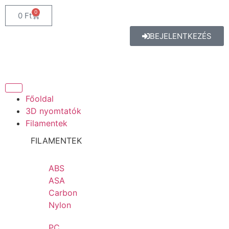
0
0
Ft
BEJELENTKEZÉS
Főoldal
3D nyomtatók
Filamentek
FILAMENTEK
ABS
ASA
Carbon
Nylon
PC