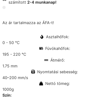
számított
2-4 munkanap!
Az ár tartalmazza az ÁFA-t!
Asztalhőfok:
0 - 50 °C
Fúvókahőfok:
195 - 220 °C
Átmérő:
1.75 mm
Nyomtatási sebesség:
40–200 mm/s
Nettó tömeg:
1000g
Szín: