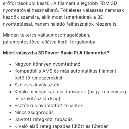
erőforrásokból készül. A filament a legtöbb FDM 3D
nyomtatóval használható. Tökéletes választás nemcsak
kezdők számára, akik most ismerkednek a 3D
nyomtatással, hanem haladó felhasználók részére is.
Minden tekercs vákuumcsomagolásban,
páramentesítővel ellátva kerül forgalomba.
Miért válaszd a 3DPower Basic PLA filamentet?
Nagyon könnyen nyomtatható
Kompatibilis AMS és más automatikus filament
betöltő rendszerekkel
Széles színválaszték
Kiváló mechanikai tulajdonságok (nagy keménység
és szakítószilárdság)
Esztétikus nyomtatott felületek
Nincs zsugorodás
Javított rétegközi tapadás
Kiváló első réteg tapadás fűtött és fűtetlen