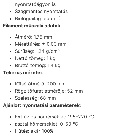
nyomtatóágyon is
Szagmentes nyomtatás
Biológiailag lebomló
Filament műszaki adatok:
Átmérő: 1,75 mm
Mérettűrés: ± 0,03 mm
Sűrűség: 1,24 g/cm³
Nettó tömeg: 1 kg
Bruttó tömeg: 1,4 kg
Tekercs méretei:
Külső átmérő: 200 mm
Rögzítőfurat átmérője: 52 mm
Szélesség: 68 mm
Ajánlott nyomtatási paraméterek:
Extrúziós hőmérséklet: 195–220 °C
asztal hőmérséklet: 0–50 °C
Hűtés: akár 100%