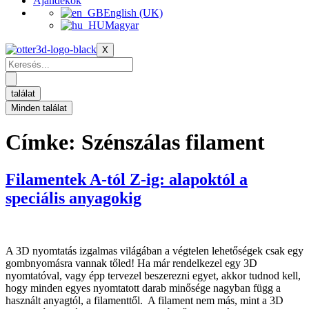
Ajándékok
English (UK)
Magyar
X
Keresés
...
találat
Minden találat
Címke:
Szénszálas filament
Filamentek A-tól Z-ig: alapoktól a
speciális anyagokig
A 3D nyomtatás izgalmas világában a végtelen lehetőségek csak egy
gombnyomásra vannak tőled! Ha már rendelkezel egy 3D
nyomtatóval, vagy épp tervezel beszerezni egyet, akkor tudnod kell,
hogy minden egyes nyomtatott darab minősége nagyban függ a
használt anyagtól, a filamenttől. A filament nem más, mint a 3D