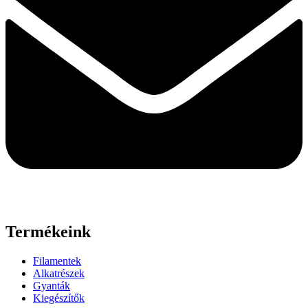
Termékeink
Filamentek
Alkatrészek
Gyanták
Kiegészítők