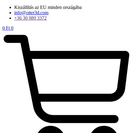
Ugrás
Kiszállítás az EU minden országába
a
info@otter3d.com
tartalomhoz
+36 30 989 3372
0
Ft
0