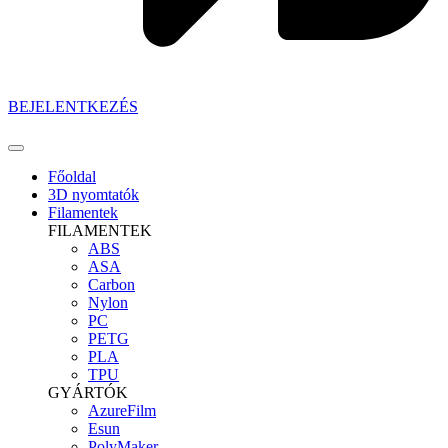
BEJELENTKEZÉS
Főoldal
3D nyomtatók
Filamentek
FILAMENTEK
ABS
ASA
Carbon
Nylon
PC
PETG
PLA
TPU
GYÁRTÓK
AzureFilm
Esun
PolyMaker