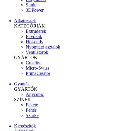
Sunlu
3DPower
Alkatrészek
KATEGÓRIÁK
Extruderek
Fúvókák
Hot-ends
Nyomtató asztalok
Ventilátorok
GYÁRTÓK
Creality
Micro-Swiss
PrimaCreator
Gyanták
GYÁRTÓK
Anycubic
SZÍNEK
Fekete
Fehér
Szürke
Kiegészítők