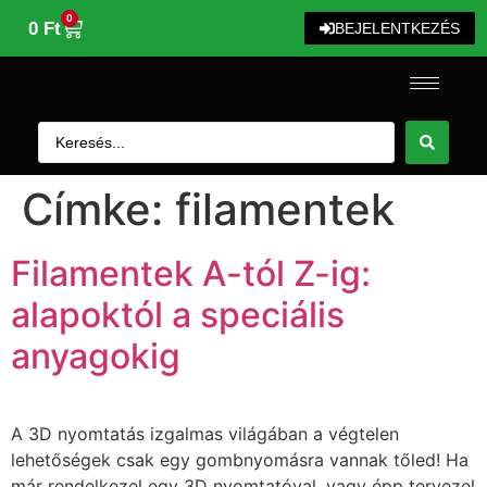
0
0
Ft
BEJELENTKEZÉS
Címke:
filamentek
Filamentek A-tól Z-ig:
alapoktól a speciális
anyagokig
A 3D nyomtatás izgalmas világában a végtelen
lehetőségek csak egy gombnyomásra vannak tőled! Ha
már rendelkezel egy 3D nyomtatóval, vagy épp tervezel