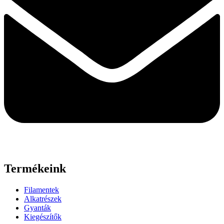
Termékeink
Filamentek
Alkatrészek
Gyanták
Kiegészítők