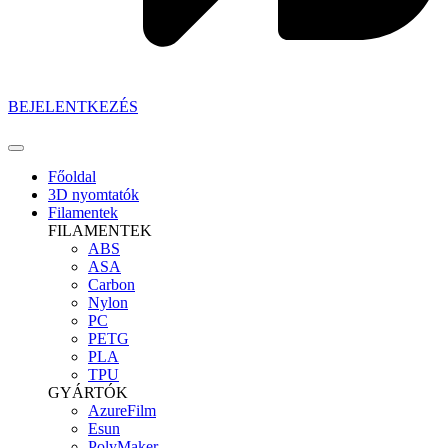
BEJELENTKEZÉS
Főoldal
3D nyomtatók
Filamentek
FILAMENTEK
ABS
ASA
Carbon
Nylon
PC
PETG
PLA
TPU
GYÁRTÓK
AzureFilm
Esun
PolyMaker