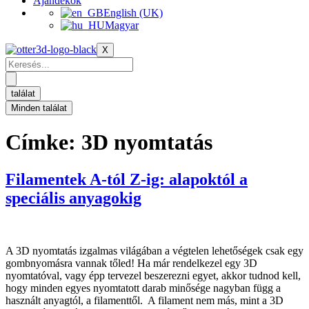
Ajándékok
English (UK)
Magyar
X
Keresés
...
találat
Minden találat
Címke:
3D nyomtatás
Filamentek A-tól Z-ig: alapoktól a
speciális anyagokig
A 3D nyomtatás izgalmas világában a végtelen lehetőségek csak egy
gombnyomásra vannak tőled! Ha már rendelkezel egy 3D
nyomtatóval, vagy épp tervezel beszerezni egyet, akkor tudnod kell,
hogy minden egyes nyomtatott darab minősége nagyban függ a
használt anyagtól, a filamenttől. A filament nem más, mint a 3D