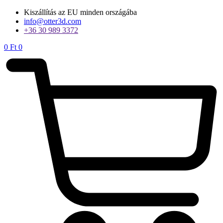
Ugrás
Kiszállítás az EU minden országába
a
info@otter3d.com
tartalomhoz
+36 30 989 3372
0
Ft
0