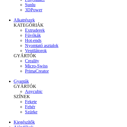
Sunlu
3DPower
Alkatrészek
KATEGÓRIÁK
Extruderek
Fúvókák
Hot-ends
Nyomtató asztalok
Ventilátorok
GYÁRTÓK
Creality
Micro-Swiss
PrimaCreator
Gyanták
GYÁRTÓK
Anycubic
SZÍNEK
Fekete
Fehér
Szürke
Kiegészítők