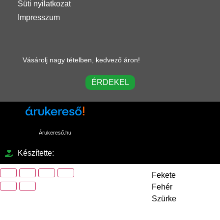
Süti nyilatkozat
GYÁRTÓK
Impresszum
Creality
Micro-Swiss
PrimaCreator
Vásárolj nagy tételben, kedvező áron!
ÉRDEKEL
Gyanták
GYÁRTÓK
Anycubic
Árukereső.hu
SZÍNEK
Készítette:
Fekete
Fehér
Szürke