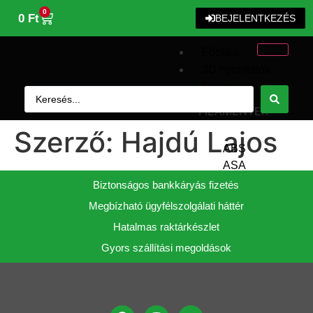
0
0
Ft
BEJELENTKEZÉS
Főoldal
3D nyomtatók
Filamentek
FILAMENTEK
Szerző:
Hajdú Lajos
ABS
ASA
Carbon
Biztonságos bankkáryás fizetés
Nylon
Megbízható ügyfélszolgálati háttér
Hatalmas raktárkészlet
PC
PETG
Gyors szállítási megoldások
PLA
TPU