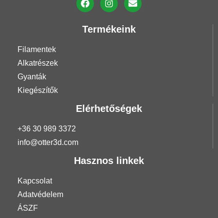
GYÁRTÓK
AzureFilm
Termékeink
Esun
PolyMaker
Filamentek
Sunlu
Alkatrészek
3DPower
Gyanták
Kiegészítők
Elérhetőségek
Alkatrészek
KATEGÓRIÁK
+36 30 989 3372
info@otter3d.com
Extruderek
Hasznos linkek
Fúvókák
Hot-ends
Kapcsolat
Nyomtató
Adatvédelem
asztalok
Ventilátorok
ÁSZF