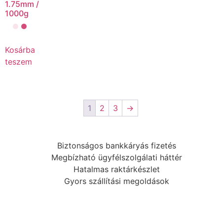
1.75mm /
1000g
Kosárba
teszem
1
2
3
→
Biztonságos bankkáryás fizetés
Megbízható ügyfélszolgálati háttér
Hatalmas raktárkészlet
Gyors szállítási megoldások