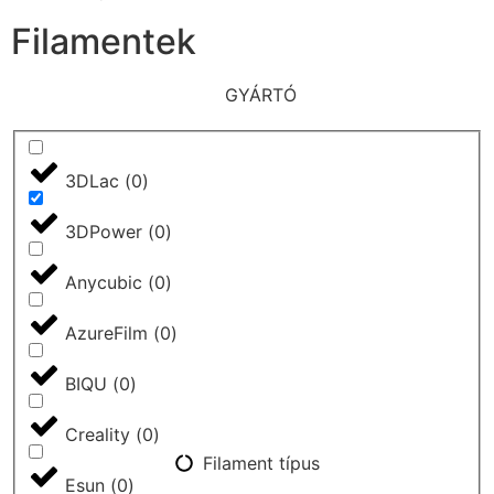
Filamentek
GYÁRTÓ
3DLac
(
0
)
3DPower
(
0
)
Anycubic
(
0
)
AzureFilm
(
0
)
BIQU
(
0
)
Creality
(
0
)
Filament típus
Esun
(
0
)