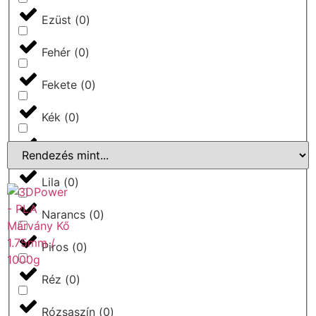
Ezüst
(
0
)
Fehér
(
0
)
Fekete
(
0
)
Kék
(
0
)
Különleges
(
0
)
Lila
(
0
)
Narancs
(
0
)
Piros
(
0
)
Réz
(
0
)
Rózsaszín
(
0
)