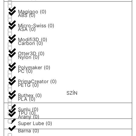
Magigoo
(
0
)
ABS
(
0
)
Micro-Swiss
(
0
)
ASA
(
0
)
Modifi3D
(
0
)
Carbon
(
0
)
Otter3D
(
0
)
Nylon
(
0
)
Polymaker
(
0
)
PC
(
0
)
PrimaCreator
(
0
)
PETG
(
0
)
SZÍN
Ruthex
(
0
)
PLA
(
0
)
Sunlu
(
0
)
TPU
(
0
)
Arany
(
0
)
Super Lube
(
0
)
Barna
(
0
)