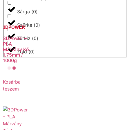
Sárga
(
0
)
Szürke
(
0
)
3DPOWER
Türkiz
(
0
)
3DPower –
PLA
Márvány Kő
Zöld
(
0
)
1.75mm /
1000g
Kosárba
teszem